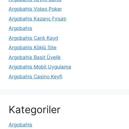
Argobahis Video Poker
Argobahis Kazanç Fırsatı
Argobahis
Argobahis Canlı Kayıt
Argobahis Köklü Site
Argobahis Basit Üyelik
Argobahis Mobil Uygulama
Argobahis Casino Keyfi
Kategoriler
Argobahis