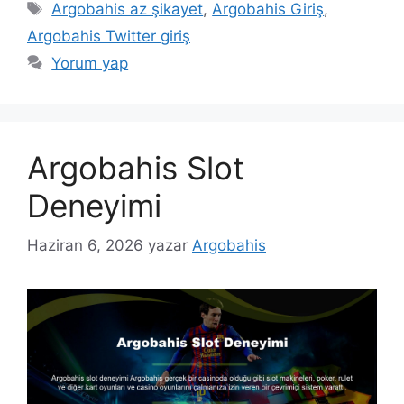
Etiketler
Argobahis az şikayet
,
Argobahis Giriş
,
Argobahis Twitter giriş
Yorum yap
Argobahis Slot
Deneyimi
Haziran 6, 2026
yazar
Argobahis