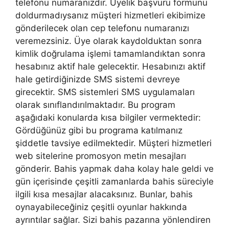
telefonu numaranızdır. Üyelik başvuru formunu
doldurmadıysanız müşteri hizmetleri ekibimize
gönderilecek olan cep telefonu numaranızı
veremezsiniz. Üye olarak kaydolduktan sonra
kimlik doğrulama işlemi tamamlandıktan sonra
hesabınız aktif hale gelecektir. Hesabınızı aktif
hale getirdiğinizde SMS sistemi devreye
girecektir. SMS sistemleri SMS uygulamaları
olarak sınıflandırılmaktadır. Bu program
aşağıdaki konularda kısa bilgiler vermektedir:
Gördüğünüz gibi bu programa katılmanız
şiddetle tavsiye edilmektedir. Müşteri hizmetleri
web sitelerine promosyon metin mesajları
gönderir. Bahis yapmak daha kolay hale geldi ve
gün içerisinde çeşitli zamanlarda bahis süreciyle
ilgili kısa mesajlar alacaksınız. Bunlar, bahis
oynayabileceğiniz çeşitli oyunlar hakkında
ayrıntılar sağlar. Sizi bahis pazarına yönlendiren