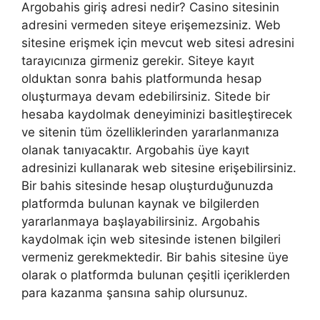
Argobahis giriş adresi nedir? Casino sitesinin
adresini vermeden siteye erişemezsiniz. Web
sitesine erişmek için mevcut web sitesi adresini
tarayıcınıza girmeniz gerekir. Siteye kayıt
olduktan sonra bahis platformunda hesap
oluşturmaya devam edebilirsiniz. Sitede bir
hesaba kaydolmak deneyiminizi basitleştirecek
ve sitenin tüm özelliklerinden yararlanmanıza
olanak tanıyacaktır. Argobahis üye kayıt
adresinizi kullanarak web sitesine erişebilirsiniz.
Bir bahis sitesinde hesap oluşturduğunuzda
platformda bulunan kaynak ve bilgilerden
yararlanmaya başlayabilirsiniz. Argobahis
kaydolmak için web sitesinde istenen bilgileri
vermeniz gerekmektedir. Bir bahis sitesine üye
olarak o platformda bulunan çeşitli içeriklerden
para kazanma şansına sahip olursunuz.