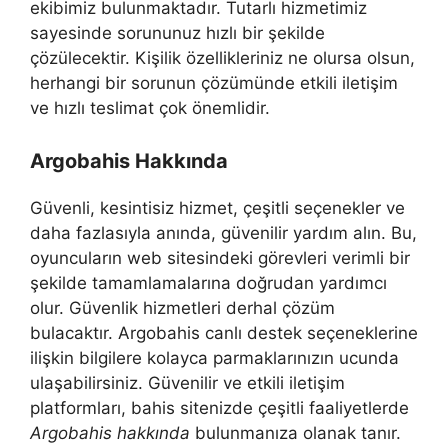
ekibimiz bulunmaktadır. Tutarlı hizmetimiz
sayesinde sorununuz hızlı bir şekilde
çözülecektir. Kişilik özellikleriniz ne olursa olsun,
herhangi bir sorunun çözümünde etkili iletişim
ve hızlı teslimat çok önemlidir.
Argobahis Hakkında
Güvenli, kesintisiz hizmet, çeşitli seçenekler ve
daha fazlasıyla anında, güvenilir yardım alın. Bu,
oyuncuların web sitesindeki görevleri verimli bir
şekilde tamamlamalarına doğrudan yardımcı
olur. Güvenlik hizmetleri derhal çözüm
bulacaktır. Argobahis canlı destek seçeneklerine
ilişkin bilgilere kolayca parmaklarınızın ucunda
ulaşabilirsiniz. Güvenilir ve etkili iletişim
platformları, bahis sitenizde çeşitli faaliyetlerde
Argobahis hakkında
bulunmanıza olanak tanır.