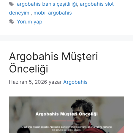
Etiketler
argobahis bahis çeşitliliği
,
argobahis slot
deneyimi
,
mobil argobahis
Yorum yap
Argobahis Müşteri
Önceliği
Haziran 5, 2026
yazar
Argobahis