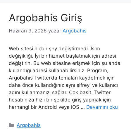
Argobahis Giriş
Haziran 9, 2026
yazar
Argobahis
Web sitesi hiçbir şey değiştirmedi. İsim
değişikliği. İyi bir hizmet başlatmak için adresi
değiştirin. Bu web sitesine erişmek için şu anda
kullandığı adresi kullanabilirsiniz. Program,
Argobahis Twitter’da temaları kaydetmek için
daha önce kullandığınız aynı şifreyi ve kullanıcı
adını kullanmanızı sağlar. Çok basit. Twitter
hesabınıza hızlı bir şekilde giriş yapmak için
herhangi bir Android veya iOS …
Devamını oku
Kategoriler
Argobahis