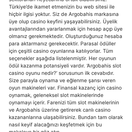
Türkiye’de ikamet etmenizin bu web sitesi ile
hiçbir ilgisi yoktur. Siz de Argobahis markasına
üye olup casino keyfini yaşayabilirsiniz. Üyelik
avantajlarından yararlanmak için hesap açıp üye
olmanız gerekmektedir. Oluşturduğunuz hesaba
para aktarmanız gerekecektir. Parasal ödüller
için çeşitli casino oyunlarına katılıyorlar. Tüm
seçenekler aşağıda listelenmiştir. Her oyunun
ödül kazanma potansiyeli vardır. ‘Argobahis slot
casino oyunu nedir?’ sorusunun ilk cevabıdır.
Size parayla oynama ve eğlenme şansı veren
oyun makineleri var. Finansal kazanç için casino
oynamak, geleneksel slot makinelerinde
oynamayı içerir. Farenizi tüm slot makinelerinin
ve Argobahis üzerine getirerek canlı casino
kazananlarına ulaşabilirsiniz. Bundan tam olarak
nasıl keyif alacağınızı keşfetmek için bu