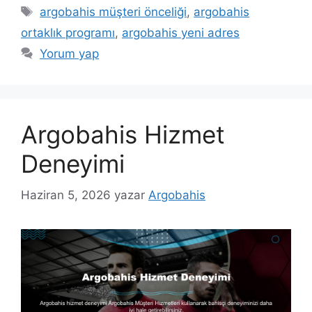
Etiketler
argobahis müşteri önceliği
,
argobahis
ortaklık programı
,
argobahis yeni adres
Yorum yap
Argobahis Hizmet
Deneyimi
Haziran 5, 2026
yazar
Argobahis