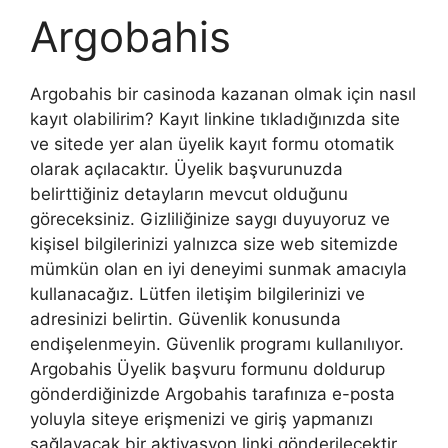
Argobahis
Argobahis bir casinoda kazanan olmak için nasıl
kayıt olabilirim? Kayıt linkine tıkladığınızda site
ve sitede yer alan üyelik kayıt formu otomatik
olarak açılacaktır. Üyelik başvurunuzda
belirttiğiniz detayların mevcut olduğunu
göreceksiniz. Gizliliğinize saygı duyuyoruz ve
kişisel bilgilerinizi yalnızca size web sitemizde
mümkün olan en iyi deneyimi sunmak amacıyla
kullanacağız. Lütfen iletişim bilgilerinizi ve
adresinizi belirtin. Güvenlik konusunda
endişelenmeyin. Güvenlik programı kullanılıyor.
Argobahis Üyelik başvuru formunu doldurup
gönderdiğinizde Argobahis tarafınıza e-posta
yoluyla siteye erişmenizi ve giriş yapmanızı
sağlayacak bir aktivasyon linki gönderilecektir.