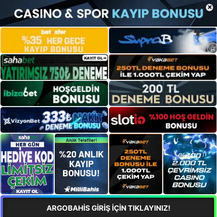
×
ARGOBAHİS GİRİŞ İÇİN TIKLAYINIZ!