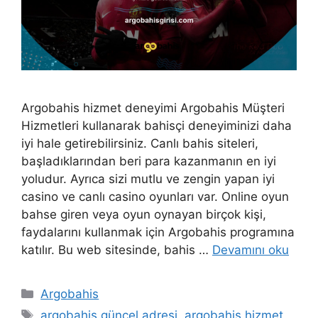
Argobahis hizmet deneyimi Argobahis Müşteri
Hizmetleri kullanarak bahisçi deneyiminizi daha
iyi hale getirebilirsiniz. Canlı bahis siteleri,
başladıklarından beri para kazanmanın en iyi
yoludur. Ayrıca sizi mutlu ve zengin yapan iyi
casino ve canlı casino oyunları var. Online oyun
bahse giren veya oyun oynayan birçok kişi,
faydalarını kullanmak için Argobahis programına
katılır. Bu web sitesinde, bahis …
Devamını oku
Kategoriler
Argobahis
Etiketler
argobahis güncel adresi
,
argobahis hizmet