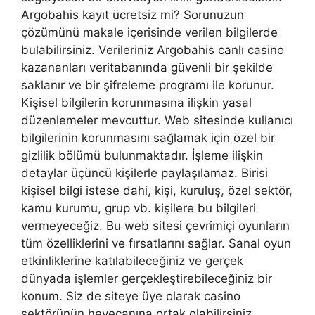
Argobahis kayıt ücretsiz mi? Sorunuzun
çözümünü makale içerisinde verilen bilgilerde
bulabilirsiniz. Verileriniz Argobahis canlı casino
kazananları veritabanında güvenli bir şekilde
saklanır ve bir şifreleme programı ile korunur.
Kişisel bilgilerin korunmasına ilişkin yasal
düzenlemeler mevcuttur. Web sitesinde kullanıcı
bilgilerinin korunmasını sağlamak için özel bir
gizlilik bölümü bulunmaktadır. İşleme ilişkin
detaylar üçüncü kişilerle paylaşılamaz. Birisi
kişisel bilgi istese dahi, kişi, kuruluş, özel sektör,
kamu kurumu, grup vb. kişilere bu bilgileri
vermeyeceğiz. Bu web sitesi çevrimiçi oyunların
tüm özelliklerini ve fırsatlarını sağlar. Sanal oyun
etkinliklerine katılabileceğiniz ve gerçek
dünyada işlemler gerçekleştirebileceğiniz bir
konum. Siz de siteye üye olarak casino
sektörünün heyecanına ortak olabilirsiniz.