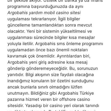
bir şekilde akıyor. Üstelik bir banka ya da finans
programına başvurduğunuzda da aynı
Argobahis yardım mobil casino sitesi
uygulaması tekrarlanıyor. İlgili bilgiler
güncelleme tamamlandıktan sonra mevcut
olacaktır. Yeni bir sistemin yükseltilmesi ve
uygulanması sürecinde bilgiler kısa mesajlar
yoluyla iletilir. Argobahis sms önleme programını
uygulamadan önce bazı önemli noktaları
kavramak çok önemlidir. Ayrıntılardan biri,
Argobahis yeni giriş adresine kısa mesaj
gönderip gönderemeyeceğidir. Bu, sorunuzun
yanıtıdır. Bilgi akışının size faydalı olacağına
inandığımız konuların bir özetini sunduğunu
ancak bunlarla sınırlı olmadığını lütfen
unutmayın. Bildiğiniz gibi Argobahis Türkiye
pazarına hizmet veren bir offshore casino
sitesidir. Yasadışı bir casino yeri olarak tanındı