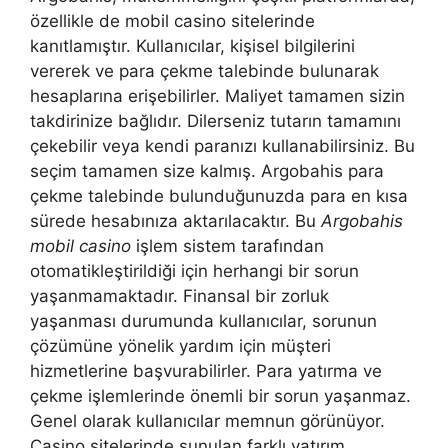
özellikle de mobil casino sitelerinde
kanıtlamıştır. Kullanıcılar, kişisel bilgilerini
vererek ve para çekme talebinde bulunarak
hesaplarına erişebilirler. Maliyet tamamen sizin
takdirinize bağlıdır. Dilerseniz tutarın tamamını
çekebilir veya kendi paranızı kullanabilirsiniz. Bu
seçim tamamen size kalmış. Argobahis para
çekme talebinde bulunduğunuzda para en kısa
sürede hesabınıza aktarılacaktır. Bu
Argobahis
mobil casino
işlem sistem tarafından
otomatikleştirildiği için herhangi bir sorun
yaşanmamaktadır. Finansal bir zorluk
yaşanması durumunda kullanıcılar, sorunun
çözümüne yönelik yardım için müşteri
hizmetlerine başvurabilirler. Para yatırma ve
çekme işlemlerinde önemli bir sorun yaşanmaz.
Genel olarak kullanıcılar memnun görünüyor.
Casino sitelerinde sunulan farklı yatırım