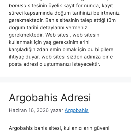
bonusu
sitesinin üyelik kayıt formunda, kayıt
süreci kapsamında doğum tarihinizi belirtmeniz
gerekmektedir. Bahis sitesinin talep ettiği tüm
doğum tarihi detaylarını vermeniz
gerekmektedir. Web sitesi, web sitesini
kullanmak için yaş gereksinimlerini
karşıladığınızdan emin olmak için bu bilgilere
ihtiyaç duyar. web sitesi sizden adınıza bir e-
posta adresi oluşturmanızı isteyecektir.
Argobahis Adresi
Haziran 16, 2026
yazar
Argobahis
Argobahis bahis sitesi, kullanıcıların güvenli