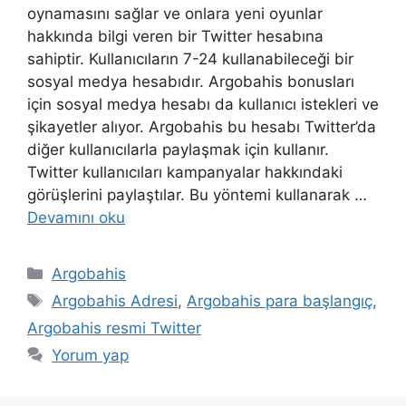
oynamasını sağlar ve onlara yeni oyunlar
hakkında bilgi veren bir Twitter hesabına
sahiptir. Kullanıcıların 7-24 kullanabileceği bir
sosyal medya hesabıdır. Argobahis bonusları
için sosyal medya hesabı da kullanıcı istekleri ve
şikayetler alıyor. Argobahis bu hesabı Twitter’da
diğer kullanıcılarla paylaşmak için kullanır.
Twitter kullanıcıları kampanyalar hakkındaki
görüşlerini paylaştılar. Bu yöntemi kullanarak …
Devamını oku
Kategoriler
Argobahis
Etiketler
Argobahis Adresi
,
Argobahis para başlangıç
,
Argobahis resmi Twitter
Yorum yap