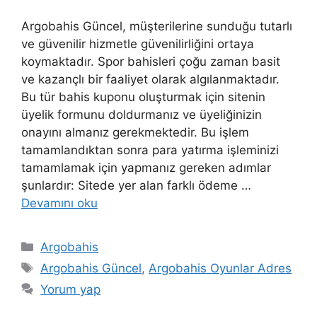
Argobahis Güncel, müşterilerine sunduğu tutarlı
ve güvenilir hizmetle güvenilirliğini ortaya
koymaktadır. Spor bahisleri çoğu zaman basit
ve kazançlı bir faaliyet olarak algılanmaktadır.
Bu tür bahis kuponu oluşturmak için sitenin
üyelik formunu doldurmanız ve üyeliğinizin
onayını almanız gerekmektedir. Bu işlem
tamamlandıktan sonra para yatırma işleminizi
tamamlamak için yapmanız gereken adımlar
şunlardır: Sitede yer alan farklı ödeme …
Devamını oku
Kategoriler
Argobahis
Etiketler
Argobahis Güncel
,
Argobahis Oyunlar Adres
Yorum yap