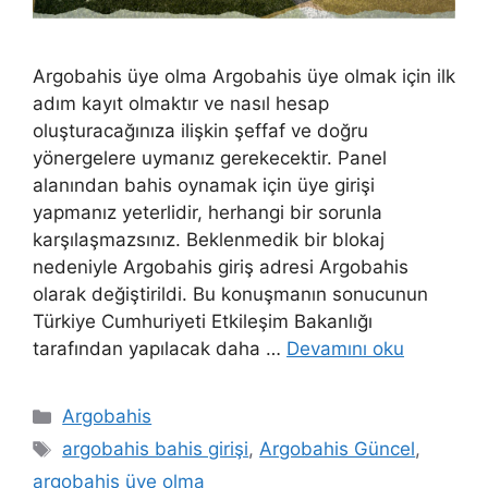
Argobahis üye olma Argobahis üye olmak için ilk
adım kayıt olmaktır ve nasıl hesap
oluşturacağınıza ilişkin şeffaf ve doğru
yönergelere uymanız gerekecektir. Panel
alanından bahis oynamak için üye girişi
yapmanız yeterlidir, herhangi bir sorunla
karşılaşmazsınız. Beklenmedik bir blokaj
nedeniyle Argobahis giriş adresi Argobahis
olarak değiştirildi. Bu konuşmanın sonucunun
Türkiye Cumhuriyeti Etkileşim Bakanlığı
tarafından yapılacak daha …
Devamını oku
Kategoriler
Argobahis
Etiketler
argobahis bahis girişi
,
Argobahis Güncel
,
argobahis üye olma