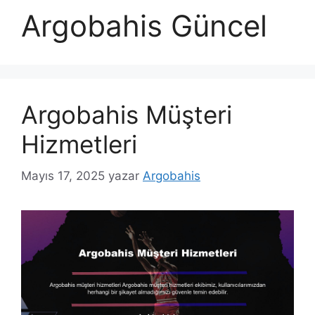
Argobahis Güncel
Argobahis Müşteri
Hizmetleri
Mayıs 17, 2025
yazar
Argobahis