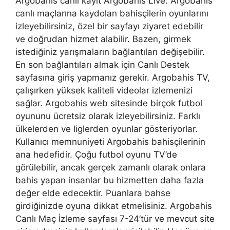
Argobahis canlı kayıt Argobahis Live. Argobahis
canlı maçlarına kaydolan bahisçilerin oyunlarını
izleyebilirsiniz, özel bir sayfayı ziyaret edebilir
ve doğrudan hizmet alabilir. Bazen, girmek
istediğiniz yarışmaların bağlantıları değişebilir.
En son bağlantıları almak için Canlı Destek
sayfasına giriş yapmanız gerekir. Argobahis TV,
çalışırken yüksek kaliteli videolar izlemenizi
sağlar. Argobahis web sitesinde birçok futbol
oyununu ücretsiz olarak izleyebilirsiniz. Farklı
ülkelerden ve liglerden oyunlar gösteriyorlar.
Kullanıcı memnuniyeti Argobahis bahisçilerinin
ana hedefidir. Çoğu futbol oyunu TV’de
görülebilir, ancak gerçek zamanlı olarak onlara
bahis yapan insanlar bu hizmetten daha fazla
değer elde edecektir. Puanlara bahse
girdiğinizde oyuna dikkat etmelisiniz. Argobahis
Canlı Maç İzleme sayfası 7-24’tür ve mevcut site