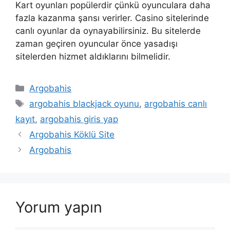
Kart oyunları popülerdir çünkü oyunculara daha
fazla kazanma şansı verirler. Casino sitelerinde
canlı oyunlar da oynayabilirsiniz. Bu sitelerde
zaman geçiren oyuncular önce yasadışı
sitelerden hizmet aldıklarını bilmelidir.
Kategoriler
Argobahis
Etiketler
argobahis blackjack oyunu
,
argobahis canlı
kayıt
,
argobahis giris yap
Argobahis Köklü Site
Argobahis
Yorum yapın