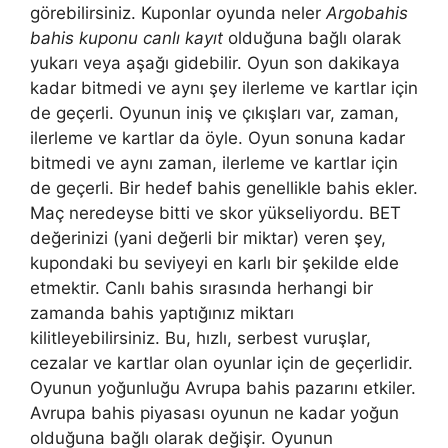
görebilirsiniz. Kuponlar oyunda neler
Argobahis
bahis kuponu canlı kayıt
olduğuna bağlı olarak
yukarı veya aşağı gidebilir. Oyun son dakikaya
kadar bitmedi ve aynı şey ilerleme ve kartlar için
de geçerli. Oyunun iniş ve çıkışları var, zaman,
ilerleme ve kartlar da öyle. Oyun sonuna kadar
bitmedi ve aynı zaman, ilerleme ve kartlar için
de geçerli. Bir hedef bahis genellikle bahis ekler.
Maç neredeyse bitti ve skor yükseliyordu. BET
değerinizi (yani değerli bir miktar) veren şey,
kupondaki bu seviyeyi en karlı bir şekilde elde
etmektir. Canlı bahis sırasında herhangi bir
zamanda bahis yaptığınız miktarı
kilitleyebilirsiniz. Bu, hızlı, serbest vuruşlar,
cezalar ve kartlar olan oyunlar için de geçerlidir.
Oyunun yoğunluğu Avrupa bahis pazarını etkiler.
Avrupa bahis piyasası oyunun ne kadar yoğun
olduğuna bağlı olarak değişir. Oyunun