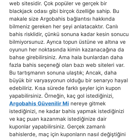
web sitesidir. Çok popüler ve gerçek bir
blackjack odası gibi birçok özelliğe sahip. Bu
makale size Argobahis bağlantısı hakkında
bilmeniz gereken her şeyi anlatacaktır. Canlı
bahis risklidir, çünkü sonuna kadar kesin sonucu
bilmiyorsunuz. Ayrıca topun üstüne ve altına ve
oyunun her noktasında kimin kazanacağına da
bahse girebilirsiniz. Ama hala bunlardan daha
fazla bahis seçeneği olan bazı web siteleri var.
Bu tartışmanın sonuna ulaştık; Ancak, daha
büyük bir varyasyonun olduğu bir senaryo hayal
edebiliriz. Kısa sürede farklı şeyler için kupon
yapabilirsiniz. Örneğin, kaç gol istediğinizi,
Argobahis Güvenilir Mi
nereye gitmek
istediğinizi, ne kadar bahis yapmak istediğinizi
ve kaç puan kazanmak istediğinize dair
kuponlar yapabilirsiniz. Gerçek zamanlı
bahislerde, maç için kuponların nasıl değiştiğini