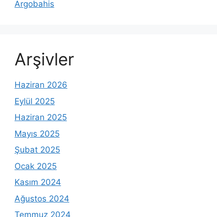
Argobahis
Arşivler
Haziran 2026
Eylül 2025
Haziran 2025
Mayıs 2025
Şubat 2025
Ocak 2025
Kasım 2024
Ağustos 2024
Temmuz 2024