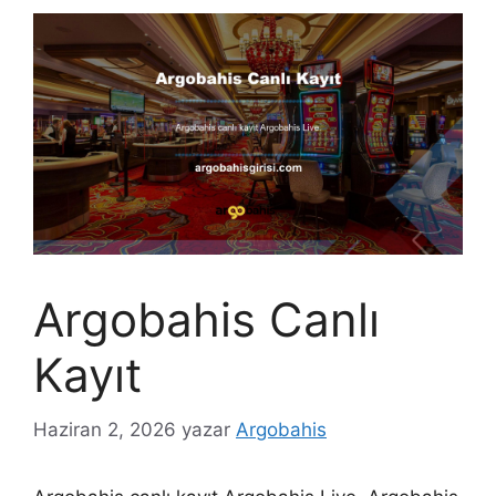
Argobahis Canlı
Kayıt
Haziran 2, 2026
yazar
Argobahis