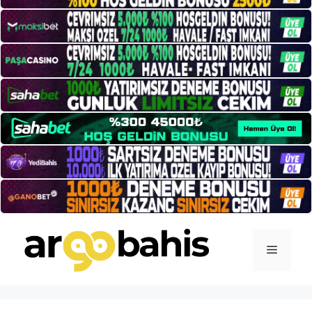
İçeriğe
atla
Menü