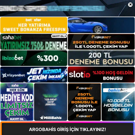
×
ARGOBAHİS GİRİŞ İÇİN TIKLAYINIZ!