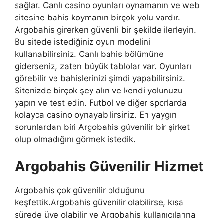
sağlar. Canlı casino oyunları oynamanın ve web
sitesine bahis koymanın birçok yolu vardır.
Argobahis girerken güvenli bir şekilde ilerleyin.
Bu sitede istediğiniz oyun modelini
kullanabilirsiniz. Canlı bahis bölümüne
giderseniz, zaten büyük tablolar var. Oyunları
görebilir ve bahislerinizi şimdi yapabilirsiniz.
Sitenizde birçok şey alın ve kendi yolunuzu
yapın ve test edin. Futbol ve diğer sporlarda
kolayca casino oynayabilirsiniz. En yaygın
sorunlardan biri Argobahis güvenilir bir şirket
olup olmadığını görmek istedik.
Argobahis Güvenilir Hizmet
Argobahis çok güvenilir olduğunu
keşfettik.Argobahis güvenilir olabilirse, kısa
sürede üye olabilir ve Argobahis kullanıcılarına