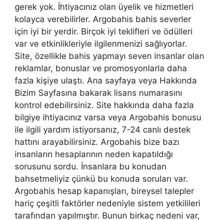
gerek yok. İhtiyacınız olan üyelik ve hizmetleri
kolayca verebilirler. Argobahis bahis severler
için iyi bir yerdir. Birçok iyi teklifleri ve ödülleri
var ve etkinlikleriyle ilgilenmenizi sağlıyorlar.
Site, özellikle bahis yapmayı seven insanlar olan
reklamlar, bonuslar ve promosyonlarla daha
fazla kişiye ulaştı. Ana sayfaya veya Hakkında
Bizim Sayfasına bakarak lisans numarasını
kontrol edebilirsiniz. Site hakkında daha fazla
bilgiye ihtiyacınız varsa veya Argobahis bonusu
ile ilgili yardım istiyorsanız, 7-24 canlı destek
hattını arayabilirsiniz. Argobahis bize bazı
insanların hesaplarının neden kapatıldığı
sorusunu sordu. İnsanlara bu konudan
bahsetmeliyiz çünkü bu konuda soruları var.
Argobahis hesap kapanışları, bireysel talepler
hariç çeşitli faktörler nedeniyle sistem yetkilileri
tarafından yapılmıştır. Bunun birkaç nedeni var,