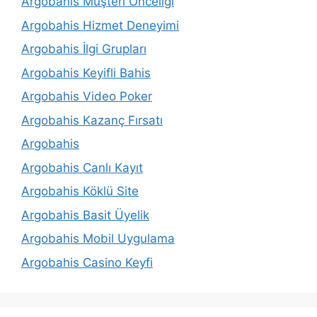
Argobahis Müşteri Önceliği
Argobahis Hizmet Deneyimi
Argobahis İlgi Grupları
Argobahis Keyifli Bahis
Argobahis Video Poker
Argobahis Kazanç Fırsatı
Argobahis
Argobahis Canlı Kayıt
Argobahis Köklü Site
Argobahis Basit Üyelik
Argobahis Mobil Uygulama
Argobahis Casino Keyfi