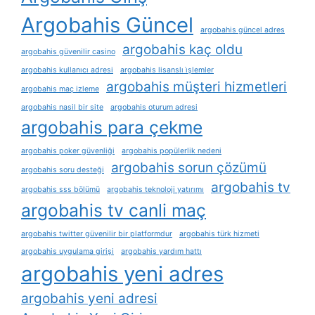
Argobahis Güncel
argobahis güncel adres
argobahis kaç oldu
argobahis güvenilir casino
argobahis kullanıcı adresi
argobahis lisanslı i̇şlemler
argobahis müşteri hizmetleri
argobahis maç izleme
argobahis nasil bir site
argobahis oturum adresi
argobahis para çekme
argobahis poker güvenliği
argobahis popülerlik nedeni
argobahis sorun çözümü
argobahis soru desteği
argobahis tv
argobahis sss bölümü
argobahis teknoloji yatırımı
argobahis tv canli maç
argobahis twitter güvenilir bir platformdur
argobahis türk hizmeti
argobahis uygulama girişi
argobahis yardım hattı
argobahis yeni adres
argobahis yeni adresi