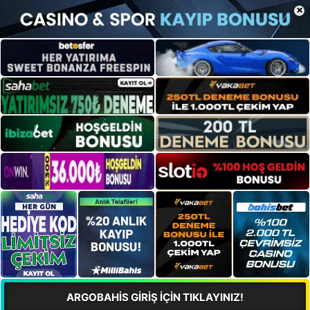
×
ARGOBAHİS GİRİŞ İÇİN TIKLAYINIZ!