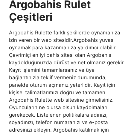
Argobahis Rulet
Çeşitleri
Argobahis Rulette farklı şekillerde oynamanıza
izin veren bir web sitesidir.Argobahis yuvası
oynamak para kazanmanıza yardımcı olabilir.
Çevrimiçi en iyi bahis sitesi olan Argobahis
kaydolduğunuzda dürüst ve net olmanız gerekir.
Kayıt işlemini tamamlarsanız ve üye
bağlantınızla teklif vermeniz durumunda,
panelde oturum açmanız yeterlidir. Kayıt için
kişisel talimatlarımızı doğru ve tamamen
Argobahis Rulette web sitesine girmelisiniz.
Oyuncuların ne olursa olsun kaydolmaları
gerekecek. Listelenen politikalara adınızı,
soyadınızı, telefon numaranızı ve e-posta
adresinizi ekleyin. Argobahis katılmak için