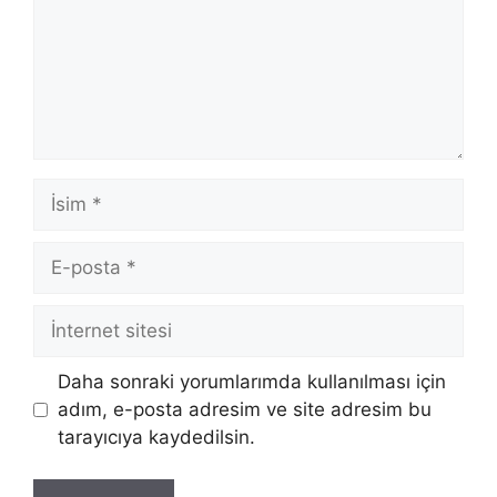
İsim
E-
posta
İnternet
sitesi
Daha sonraki yorumlarımda kullanılması için
adım, e-posta adresim ve site adresim bu
tarayıcıya kaydedilsin.