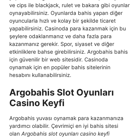
ve cips ile blackjack, rulet ve bakara gibi oyunlar
oynayabilirsiniz. Oyunlarda bahis yapan diğer
oyuncularla hızlı ve kolay bir şekilde ticaret
yapabilirsiniz. Casinoda para kazanmak için bu
şeylere odaklanmanız ve daha fazla para
kazanmanız gerekir. Spor, siyaset ve diğer
etkinliklere bahse girebilirsiniz. Argobahis bahis
için güvenilir bir web sitesidir. Casinoda
oynamak için en popüler bahis sitelerinin
hesabını kullanabilirsiniz.
Argobahis Slot Oyunları
Casino Keyfi
Argobahis yuvası oynamak para kazanmanıza
yardımcı olabilir. Çevrimiçi en iyi bahis sitesi
olan
Argobahis slot oyunları casino keyfi