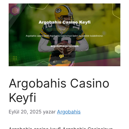
Argobahis Casino
Keyfi
Eylül 20, 2025
yazar
Argobahis