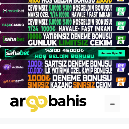
İçeriğe
atla
Menü