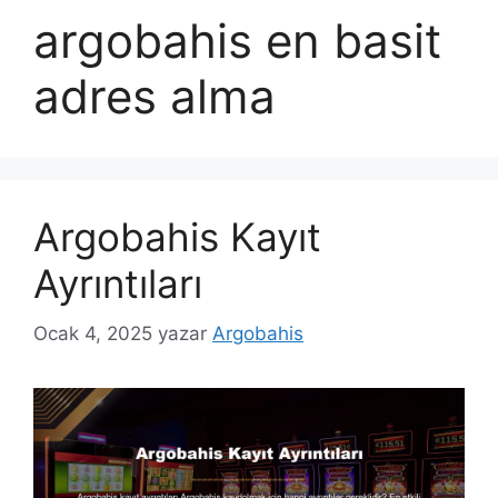
argobahis en basit
adres alma
Argobahis Kayıt
Ayrıntıları
Ocak 4, 2025
yazar
Argobahis