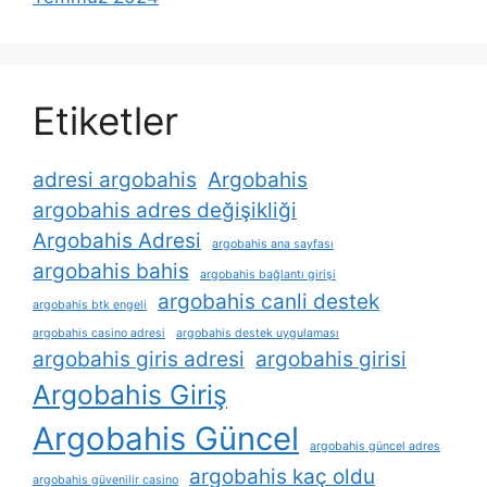
Etiketler
adresi argobahis
Argobahis
argobahis adres değişikliği
Argobahis Adresi
argobahis ana sayfası
argobahis bahis
argobahis bağlantı girişi
argobahis canli destek
argobahis btk engeli
argobahis casino adresi
argobahis destek uygulaması
argobahis giris adresi
argobahis girisi
Argobahis Giriş
Argobahis Güncel
argobahis güncel adres
argobahis kaç oldu
argobahis güvenilir casino