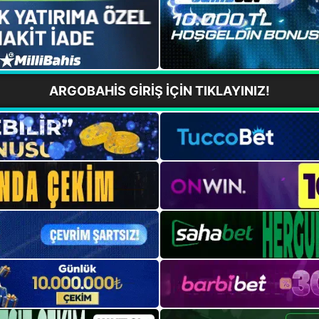
ARGOBAHİS GİRİŞ İÇİN TIKLAYINIZ!