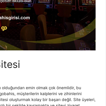
itesi
lı olduğundan emin olmak çok önemlidir, bu
obahis, müşterilerin kalplerini ve zihinlerini
tesi oluşturmak kolay bir başarı değil. Site üyeleri,
hızlı bir şekilde kavramakta ve siteyi ziyaret