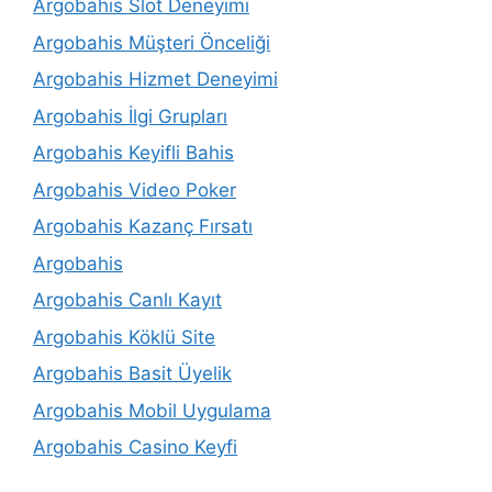
Argobahis Slot Deneyimi
Argobahis Müşteri Önceliği
Argobahis Hizmet Deneyimi
Argobahis İlgi Grupları
Argobahis Keyifli Bahis
Argobahis Video Poker
Argobahis Kazanç Fırsatı
Argobahis
Argobahis Canlı Kayıt
Argobahis Köklü Site
Argobahis Basit Üyelik
Argobahis Mobil Uygulama
Argobahis Casino Keyfi