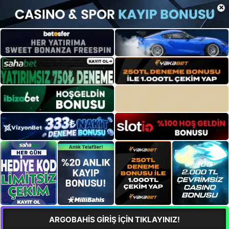
×
ARGOBAHİS GİRİŞ İÇİN TIKLAYINIZ!