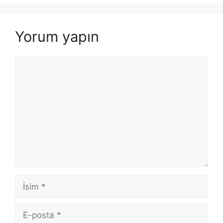
Yorum yapın
Yorum
İsim
E-
posta