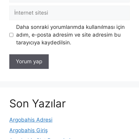
İnternet
sitesi
Daha sonraki yorumlarımda kullanılması için
adım, e-posta adresim ve site adresim bu
tarayıcıya kaydedilsin.
Son Yazılar
Argobahis Adresi
Argobahis Giriş