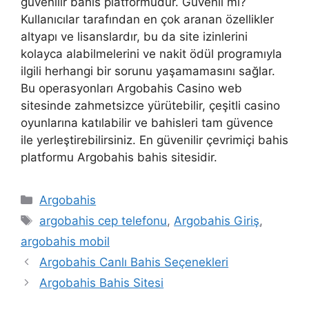
güvenilir bahis platformudur. Güvenli mi?
Kullanıcılar tarafından en çok aranan özellikler
altyapı ve lisanslardır, bu da site izinlerini
kolayca alabilmelerini ve nakit ödül programıyla
ilgili herhangi bir sorunu yaşamamasını sağlar.
Bu operasyonları Argobahis Casino web
sitesinde zahmetsizce yürütebilir, çeşitli casino
oyunlarına katılabilir ve bahisleri tam güvence
ile yerleştirebilirsiniz. En güvenilir çevrimiçi bahis
platformu Argobahis bahis sitesidir.
Kategoriler
Argobahis
Etiketler
argobahis cep telefonu
,
Argobahis Giriş
,
argobahis mobil
Argobahis Canlı Bahis Seçenekleri
Argobahis Bahis Sitesi